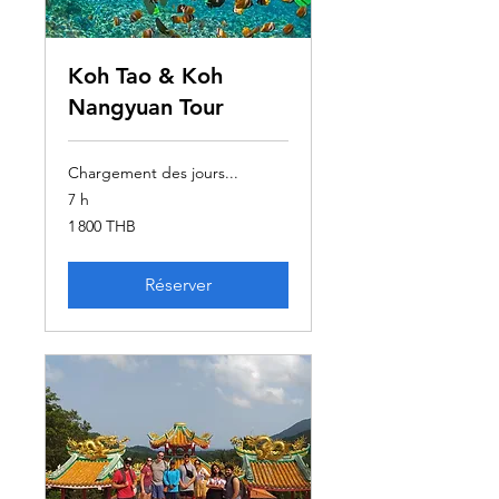
Koh Tao & Koh
Nangyuan Tour
Chargement des jours...
7 h
1 800
1 800 THB
bahts
thaïlandais
Réserver