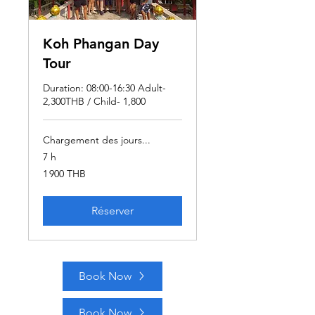
Koh Phangan Day
Tour
Duration: 08:00-16:30 Adult-
2,300THB / Child- 1,800
Chargement des jours...
7 h
1 900
1 900 THB
bahts
thaïlandais
Réserver
Book Now
Book Now