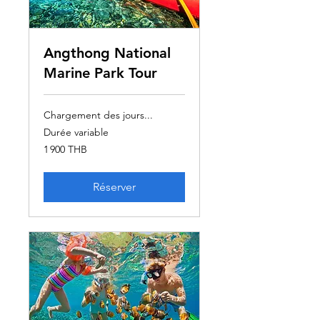
Angthong National
Marine Park Tour
Chargement des jours...
Durée variable
1 900
1 900 THB
bahts
thaïlandais
Réserver