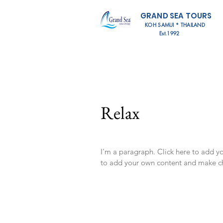
GRAND SEA TOURS
KOH SAMUI * THAILAND
Est.1992
Relax
I'm a paragraph. Click here to add you
to add your own content and make ch