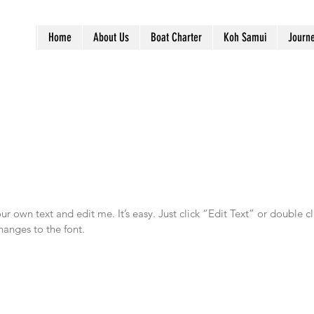
Home
About Us
Boat Charter
Koh Samui
Journ
r own text and edit me. It’s easy. Just click “Edit Text” or double c
anges to the font.