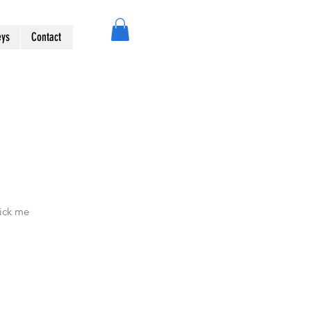
eys
Contact
lick me