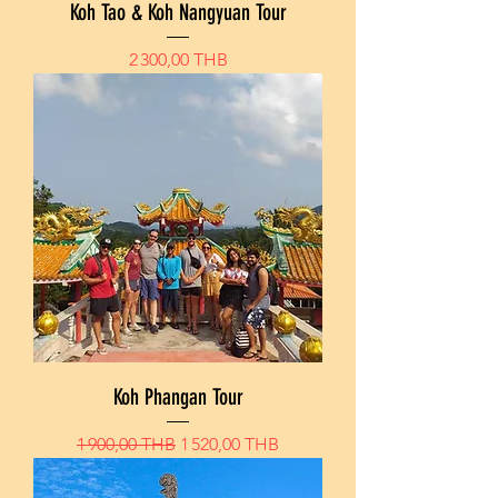
Koh Tao & Koh Nangyuan Tour
Prix
2 300,00 THB
Koh Phangan Tour
Prix original
Prix promotionnel
1 900,00 THB
1 520,00 THB