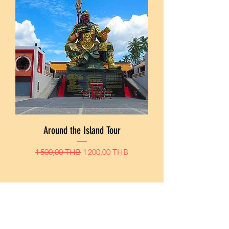
Around the Island Tour
Prix original
Prix promotionnel
1 500,00 THB
1 200,00 THB