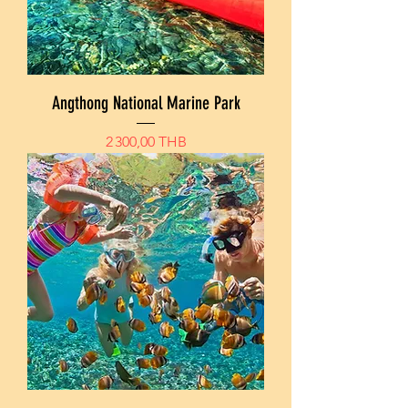
Angthong National Marine Park
Prix
2 300,00 THB